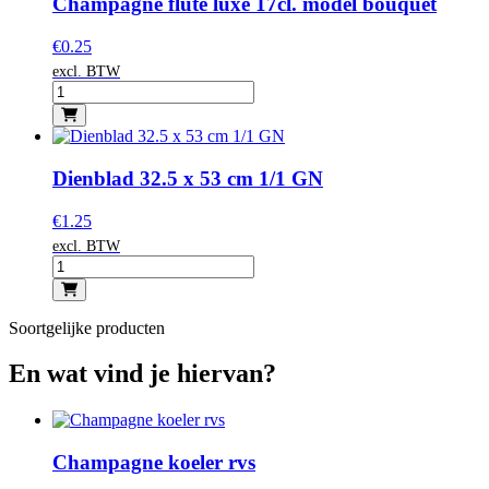
Champagne flute luxe 17cl. model bouquet
€
0.25
excl. BTW
Dienblad 32.5 x 53 cm 1/1 GN
€
1.25
excl. BTW
Soortgelijke producten
En wat vind je hiervan?
Champagne koeler rvs