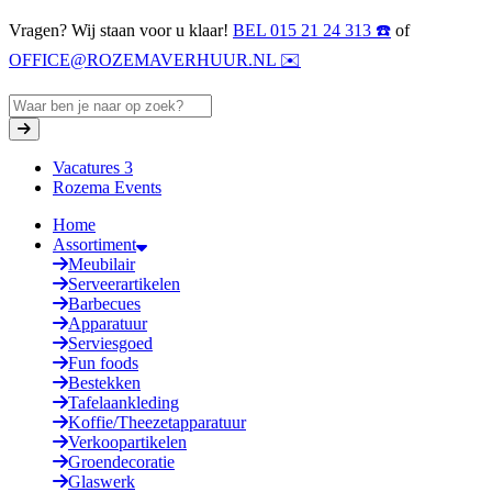
Vragen? Wij staan voor u klaar!
BEL 015 21 24 313 ☎️
of
OFFICE@ROZEMAVERHUUR.NL ✉️
Vacatures
3
Rozema Events
Home
Assortiment
Meubilair
Serveerartikelen
Barbecues
Apparatuur
Serviesgoed
Fun foods
Bestekken
Tafelaankleding
Koffie/Theezetapparatuur
Verkoopartikelen
Groendecoratie
Glaswerk