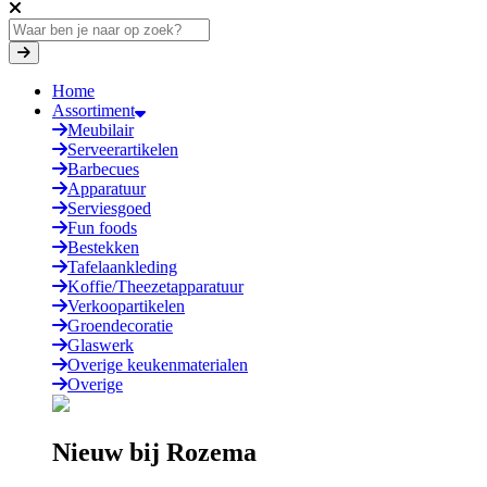
Home
Assortiment
Meubilair
Serveerartikelen
Barbecues
Apparatuur
Serviesgoed
Fun foods
Bestekken
Tafelaankleding
Koffie/Theezetapparatuur
Verkoopartikelen
Groendecoratie
Glaswerk
Overige keukenmaterialen
Overige
Nieuw bij Rozema