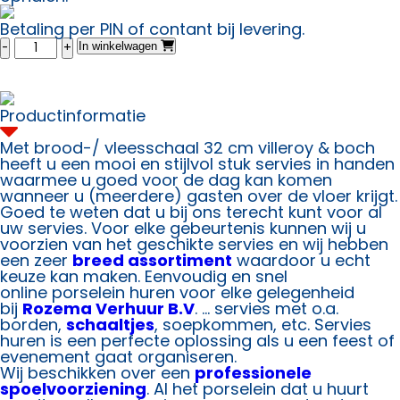
Betaling per PIN of contant bij levering.
Brood-/
In winkelwagen
vleesschaal
32
cm
villeroy
Productinformatie
aantal
Met brood-/ vleesschaal 32 cm villeroy & boch
heeft u een mooi en stijlvol stuk servies in handen
waarmee u goed voor de dag kan komen
wanneer u (meerdere) gasten over de vloer krijgt.
Goed te weten dat u bij ons terecht kunt voor al
uw servies. Voor elke gebeurtenis kunnen wij u
voorzien van het geschikte servies en wij hebben
een zeer
breed assortiment
waardoor u echt
keuze kan maken. Eenvoudig en snel
online porselein huren voor elke gelegenheid
bij
Rozema Verhuur B.V
. … servies met o.a.
borden,
schaaltjes
, soepkommen, etc. Servies
huren is een perfecte oplossing als u een feest of
evenement gaat organiseren.
Wij beschikken over een
professionele
spoelvoorziening
. Al het porselein dat u huurt