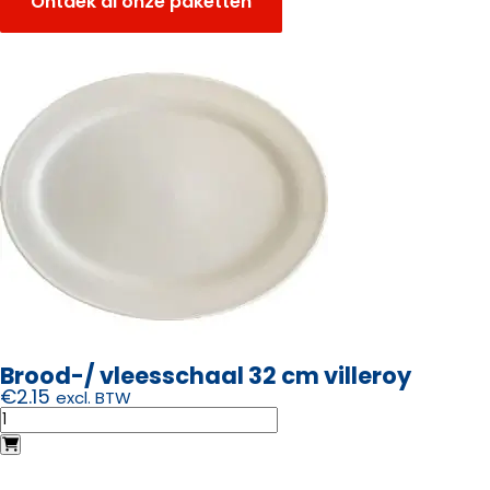
Ontdek al onze paketten
Brood-/ vleesschaal 32 cm villeroy
€
2.15
excl. BTW