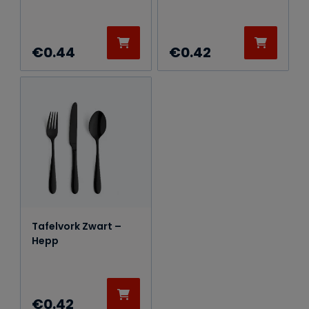
€
0.44
€
0.42
Tafelvork Zwart –
Hepp
€
0.42