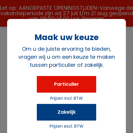
Let op: AANGEPASTE OPENINGSTIJDEN-Vanwege de
vakantieperiode zijn wij 27 juli t/m 21 aug geopend
van 09.00-14.00 uur.
Negeren
Maak uw keuze
Om u de juiste ervaring te bieden,
vragen wij u om een keuze te maken
tussen particulier of zakelijk.
Home
/
Serviesgoed
/
Overig Serviesgoed
/ Bord diep
Patina Tiffany 22 cm
Particulier
Prijzen incl. BTW
Zakelijk
Prijzen excl. BTW