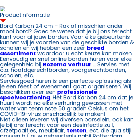
24
cm
aantal
Productinformatie
Bord Karbon 24 cm – Rak of misschien ander
mooi bord? Goed te weten dat je bij ons terecht
kunt voor al jouw borden. Voor elke gebeurtenis
kunnen wij je voorzien van de geschikte borden &
schalen en wij hebben een zeer
breed
assortiment
waardoor u echt keuze kan maken.
Eenvoudig en snel online borden huren voor elke
gelegenheid bij
Rozema Verhuur
… Servies met
o.a. hoofdgerechtborden, voorgerechtborden,
schalen, etc.
Serviesgoed huren is een perfecte oplossing als
je een feest of evenement gaat organiseren. Wij
beschikken over een
professionele
spoelvoorziening
. Het Bord Karbon 24 cm dat je
huurt wordt na elke verhuring gewassen met
water van tenminste 50 graden Celsius om het
COVID-19-virus onschadelijk te maken!
Niet alleen leveren wij diversen porselein, ook kan
je bij ons terecht voor een desinfectie zuil,
afzetpaaltjes, meubilair,
tenten
, ect. die qua stijl
passen bij jouw gebeurtenis nabij Rotterdam.