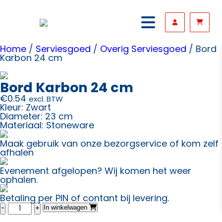
Home
/
Serviesgoed
/
Overig Serviesgoed
/ Bord
Karbon 24 cm
Bord Karbon 24 cm
€
0.54
excl. BTW
Kleur: Zwart
Diameter: 23 cm
Materiaal: Stoneware
Maak gebruik van onze bezorgservice of kom zelf
afhalen
Evenement afgelopen? Wij komen het weer
ophalen.
Betaling per PIN of contant bij levering.
Bord
In winkelwagen
Karbon