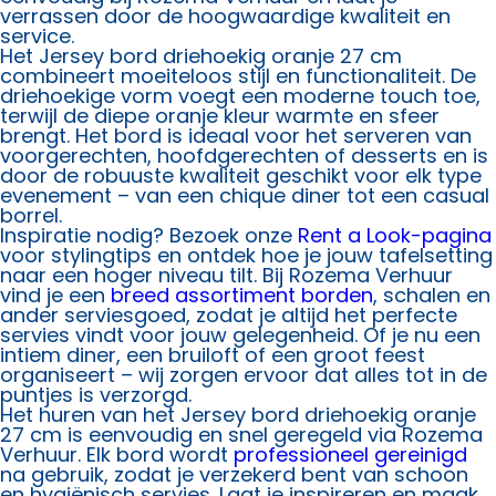
verrassen door de hoogwaardige kwaliteit en
service.
Het Jersey bord driehoekig oranje 27 cm
combineert moeiteloos stijl en functionaliteit. De
driehoekige vorm voegt een moderne touch toe,
terwijl de diepe oranje kleur warmte en sfeer
brengt. Het bord is ideaal voor het serveren van
voorgerechten, hoofdgerechten of desserts en is
door de robuuste kwaliteit geschikt voor elk type
evenement – van een chique diner tot een casual
borrel.
Inspiratie nodig? Bezoek onze
Rent a Look-pagina
voor stylingtips en ontdek hoe je jouw tafelsetting
naar een hoger niveau tilt. Bij Rozema Verhuur
vind je een
breed assortiment borden
, schalen en
ander serviesgoed, zodat je altijd het perfecte
servies vindt voor jouw gelegenheid. Of je nu een
intiem diner, een bruiloft of een groot feest
organiseert – wij zorgen ervoor dat alles tot in de
puntjes is verzorgd.
Het huren van het Jersey bord driehoekig oranje
27 cm is eenvoudig en snel geregeld via Rozema
Verhuur. Elk bord wordt
professioneel gereinigd
na gebruik, zodat je verzekerd bent van schoon
en hygiënisch servies. Laat je inspireren en maak