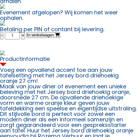
afhalen
Evenement afgelopen? Wij komen het weer
ophalen.
Betaling per PIN of contant bij levering.
Bord
In winkelwagen
driehoekig
oranje
27
cm
Productinformatie
aantal
Voeg een opvallend accent toe aan jouw
tafelsetting met het Jersey bord driehoekig
oranje 27 cm!
Maak van jouw diner of evenement een unieke
beleving met het Jersey bord driehoekig oranje,
doorsnede 27 cm. De opvallende driehoekige
vorm en warme oranje kleur geven jouw
tafeldekking een speelse en eigentijdse uitstraling.
Dit stijlvolle bord is perfect voor zowel een
modern diner als een informeel samenzijn en
zorgt gegarandeerd voor een gespreksstarter
aan tafel. Huur het Jersey bord driehoekig oranje
eenvoudig bij Rozema Verhuur en laat je