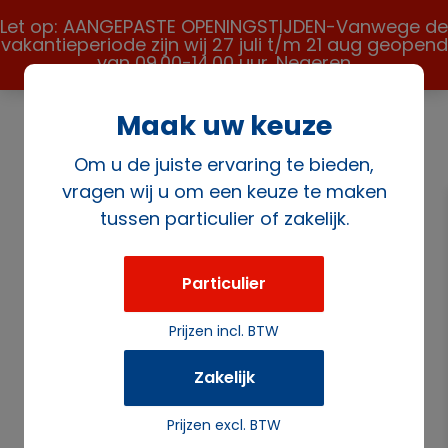
Let op: AANGEPASTE OPENINGSTIJDEN-Vanwege de
vakantieperiode zijn wij 27 juli t/m 21 aug geopend
van 09.00-14.00 uur.
Negeren
Maak uw keuze
Om u de juiste ervaring te bieden,
vragen wij u om een keuze te maken
tussen particulier of zakelijk.
Home
/
Overige
/
Planten en Bloemen
/ Bloemstuk XL-
FC met grote vaas
Particulier
Prijzen incl. BTW
Zakelijk
Prijzen excl. BTW