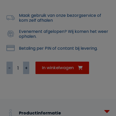
Maak gebruik van onze bezorgservice of
kom zelf afhalen
Evenement afgelopen? Wij komen het weer
ophalen.
Betaling per PIN of contant bij levering.
Bloemstuk
In winkelwagen
XL-
FC
met
grote
vaas
aantal
Productinformatie