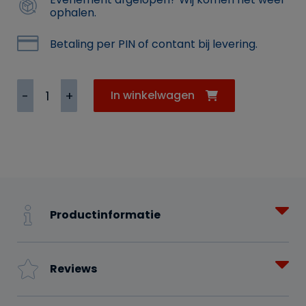
ophalen.
Betaling per PIN of contant bij levering.
Biervat
In winkelwagen
20
liter
0.0
Heineken
(David
Tap).
aantal
Productinformatie
Reviews