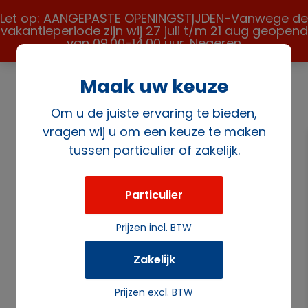
Let op: AANGEPASTE OPENINGSTIJDEN-Vanwege de
vakantieperiode zijn wij 27 juli t/m 21 aug geopend
van 09.00-14.00 uur.
Negeren
Maak uw keuze
Om u de juiste ervaring te bieden,
vragen wij u om een keuze te maken
tussen particulier of zakelijk.
Home
/
Verkoopartikelen
/
Bierensoorten
/ Biervat 20
liter 0.0 Heineken (David Tap).
Particulier
Prijzen incl. BTW
Zakelijk
Prijzen excl. BTW