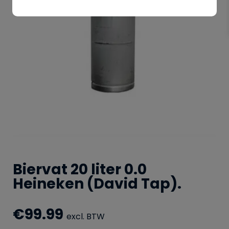
Biervat 20 liter 0.0
Heineken (David Tap).
€
99.99
excl. BTW