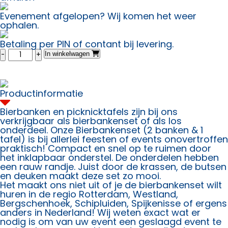
Evenement afgelopen? Wij komen het weer
ophalen.
Betaling per PIN of contant bij levering.
Bierbankenset
In winkelwagen
(2
banken
en
1
Productinformatie
tafel)
aantal
Bierbanken en picknicktafels zijn bij ons
verkrijgbaar als bierbankenset of als los
onderdeel. Onze Bierbankenset (2 banken & 1
tafel) is bij allerlei feesten of events onovertroffen
praktisch! Compact en snel op te ruimen door
het inklapbaar onderstel. De onderdelen hebben
een rauw randje. Juist door de krassen, de butsen
en deuken maakt deze set zo mooi.
Het maakt ons niet uit of je de bierbankenset wilt
huren in de regio Rotterdam, Westland,
Bergschenhoek, Schipluiden, Spijkenisse of ergens
anders in Nederland! Wij weten exact wat er
nodig is om van uw event een geslaagd event te