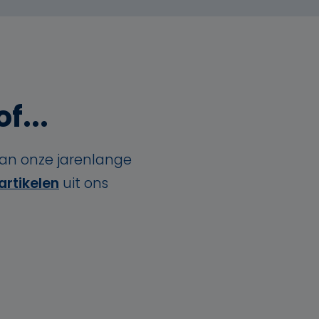
f...
van onze jarenlange
artikelen
uit ons