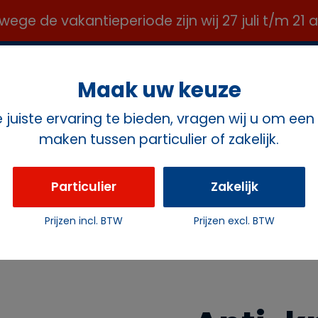
e de vakantieperiode zijn wij 27 juli t/m 21
OFFICE@ROZEMAVERHUUR.NL ✉️
Maak uw keuze
juiste ervaring te bieden, vragen wij u om een
maken tussen particulier of zakelijk.
ct
Particulier
Zakelijk
Prijzen incl. BTW
Prijzen excl. BTW
Anti-kras beschermvilt 28mm 9 stuks