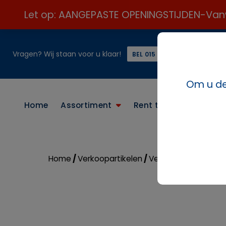
Let op: AANGEPASTE OPENINGSTIJDEN-Vanweg
Vragen? Wij staan voor u klaar!
of
BEL 015 21 24 313 ☎️
Om u de 
Home
Assortiment
Rent the look
Conta
Home
/
Verkoopartikelen
/
Verkoop diversen
/ 