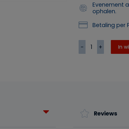
Evenement a
ophalen.
Betaling per P
Anti-
In w
kras
beschermvilt
28mm
9
stuks
aantal
Reviews