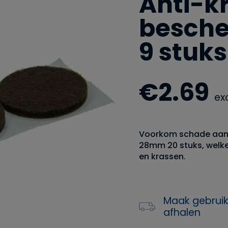
Anti-k
besch
9 stuks
€
2.69
ex
Voorkom schade aan 
28mm 20 stuks, welk
en krassen.
Maak gebruik
afhalen