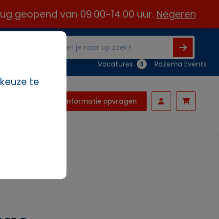
 aug geopend van 09.00-14.00 uur.
Negeren
Vacatures
Rozema Events
3
 keuze te
Informatie opvragen