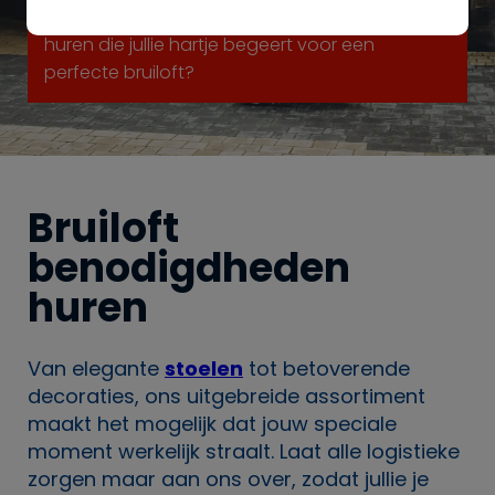
moeiteloos alle bruiloft benodigdheden kunt
huren die jullie hartje begeert voor een
perfecte bruiloft?
Bruiloft
benodigdheden
huren
Van elegante
stoelen
tot betoverende
decoraties, ons uitgebreide assortiment
maakt het mogelijk dat jouw speciale
moment werkelijk straalt. Laat alle logistieke
zorgen maar aan ons over, zodat jullie je