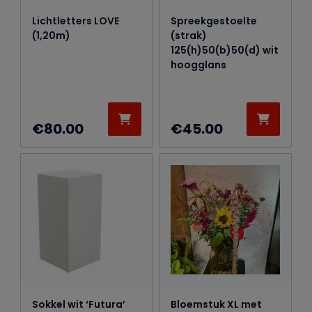
Lichtletters LOVE
Spreekgestoelte
(1,20m)
(strak)
125(h)50(b)50(d) wit
hoogglans
€
80.00
€
45.00
Sokkel wit ‘Futura’
Bloemstuk XL met