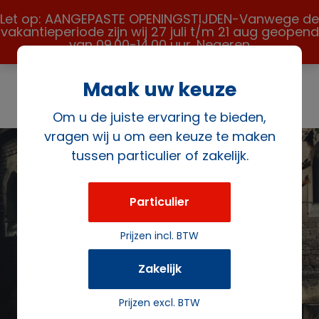
Let op: AANGEPASTE OPENINGSTIJDEN-Vanwege de
vakantieperiode zijn wij 27 juli t/m 21 aug geopend
van 09.00-14.00 uur.
Negeren
Maak uw keuze
Om u de juiste ervaring te bieden,
vragen wij u om een keuze te maken
tussen particulier of zakelijk.
Bruiloft
benodigdheden
Particulier
huren
Prijzen incl. BTW
Zakelijk
Ervaar de pure magie van jullie grote dag met
Rozema Verhuur in Delft! Waarom jezelf in
Prijzen excl. BTW
bochten wringen over de details, wanneer je